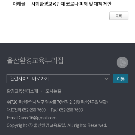
아래글
사회환경교육단체 코로나 피해 및 대책 제안
울산환경교육누리집
이동
환경교육센터소개
오시는길
44720 울산광역시 남구 달삼로 76번길 2, 3층(울산연구원 별관)
대표전화 052)266-7600
Fax : 052)266-7603
E-mail : ueec16@gmail.com
Copyright ⓒ 울산환경교육포털. All rights Reserved.