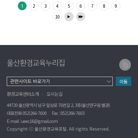
2
3
4
5
6
7
8
9
1
10
▶
▶
▶
울산환경교육누리집
이동
환경교육센터소개
오시는길
44720 울산광역시 남구 달삼로 76번길 2, 3층(울산연구원 별관)
대표전화 052)266-7600
Fax : 052)266-7603
E-mail : ueec16@gmail.com
Copyright ⓒ 울산환경교육포털. All rights Reserved.