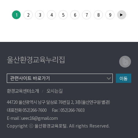
2
3
4
5
6
7
8
9
1
▶
울산환경교육누리집
이동
환경교육센터소개
오시는길
44720 울산광역시 남구 달삼로 76번길 2, 3층(울산연구원 별관)
대표전화 052)266-7600
Fax : 052)266-7603
E-mail : ueec16@gmail.com
Copyright ⓒ 울산환경교육포털. All rights Reserved.