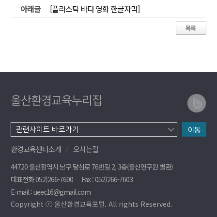
아래글
[플라스틱 바다 영화 한글자막]
울산환경교육누리집
이동
환경교육센터소개
오시는길
44720 울산광역시 남구 달삼로 76번길 2, 3층(울산연구원 별관)
대표전화 052)266-7600
Fax : 052)266-7603
E-mail : ueec16@gmail.com
Copyright ⓒ 울산환경교육포털. All rights Reserved.