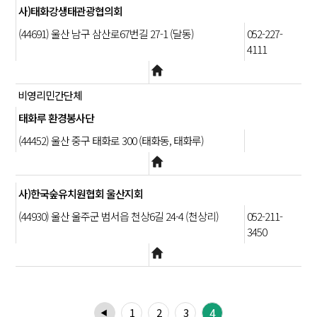
사)태화강생태관광협의회
(44691) 울산 남구 삼산로67번길 27-1 (달동)
052-227-
4111
비영리민간단체
태화루 환경봉사단
(44452) 울산 중구 태화로 300 (태화동, 태화루)
사)한국숲유치원협회 울산지회
(44930) 울산 울주군 범서읍 천상6길 24-4 (천상리)
052-211-
3450
1
2
3
4
◀