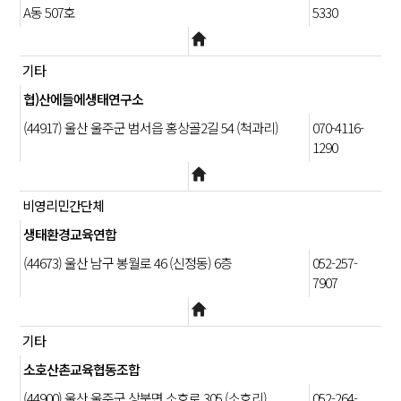
A동 507호
5330
기타
협)산에들에생태연구소
(44917) 울산 울주군 범서읍 홍상골2길 54 (척과리)
070-4116-
1290
비영리민간단체
생태환경교육연합
(44673) 울산 남구 봉월로 46 (신정동) 6층
052-257-
7907
기타
소호산촌교육협동조합
(44900) 울산 울주군 상북면 소호로 305 (소호리)
052-264-