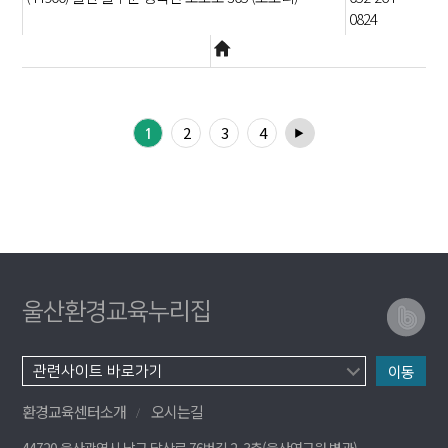
0824
2
3
4
1
▶
울산환경교육누리집
이동
환경교육센터소개
오시는길
44720 울산광역시 남구 달삼로 76번길 2, 3층(울산연구원 별관)