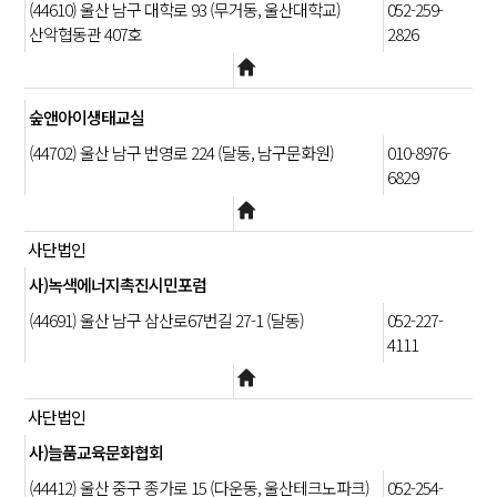
(44610) 울산 남구 대학로 93 (무거동, 울산대학교)
052-259-
산악협동관 407호
2826
숲앤아이생태교실
(44702) 울산 남구 번영로 224 (달동, 남구문화원)
010-8976-
6829
사단법인
사)녹색에너지촉진시민포럼
(44691) 울산 남구 삼산로67번길 27-1 (달동)
052-227-
4111
사단법인
사)늘품교육문화협회
(44412) 울산 중구 종가로 15 (다운동, 울산테크노파크)
052-254-