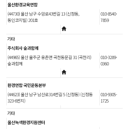
울산환경교육연합
(44730) 울산 남구 수암로43번길 13 (신정동,
010-8540-
동인코지빌) 201호
7859
기타
주식회사 숲과함께
(44965) 울산 울주군 웅촌면 곡천동문길 31 (곡천리)
010-3289-
숲과함께
0360
환경연합 국민운동본부
(44623) 울산 남구 남산로314번길 5 (신정동) (신정동
010-9305-
323-6번지)
1725
기타
울산녹색환경지원센터